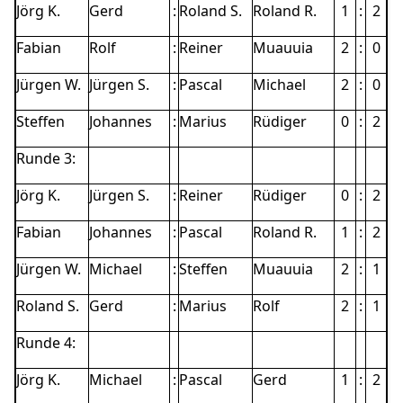
Jörg K.
Gerd
:
Roland S.
Roland R.
1
:
2
Fabian
Rolf
:
Reiner
Muauuia
2
:
0
Jürgen W.
Jürgen S.
:
Pascal
Michael
2
:
0
Steffen
Johannes
:
Marius
Rüdiger
0
:
2
Runde 3:
Jörg K.
Jürgen S.
:
Reiner
Rüdiger
0
:
2
Fabian
Johannes
:
Pascal
Roland R.
1
:
2
Jürgen W.
Michael
:
Steffen
Muauuia
2
:
1
Roland S.
Gerd
:
Marius
Rolf
2
:
1
Runde 4:
Jörg K.
Michael
:
Pascal
Gerd
1
:
2