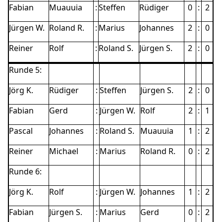
Fabian
Muauuia
:
Steffen
Rüdiger
0
:
2
Jürgen W.
Roland R.
:
Marius
Johannes
2
:
0
Reiner
Rolf
:
Roland S.
Jürgen S.
2
:
0
Runde 5:
Jörg K.
Rüdiger
:
Steffen
Jürgen S.
2
:
0
Fabian
Gerd
:
Jürgen W.
Rolf
2
:
1
Pascal
Johannes
:
Roland S.
Muauuia
1
:
2
Reiner
Michael
:
Marius
Roland R.
0
:
2
Runde 6:
Jörg K.
Rolf
:
Jürgen W.
Johannes
1
:
2
Fabian
Jürgen S.
:
Marius
Gerd
0
:
2