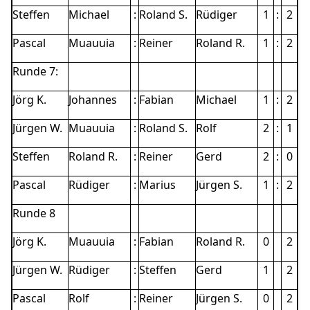
Steffen
Michael
:
Roland S.
Rüdiger
1
:
2
Pascal
Muauuia
:
Reiner
Roland R.
1
:
2
Runde 7:
Jörg K.
Johannes
:
Fabian
Michael
1
:
2
Jürgen W.
Muauuia
:
Roland S.
Rolf
2
:
1
Steffen
Roland R.
:
Reiner
Gerd
2
:
0
Pascal
Rüdiger
:
Marius
Jürgen S.
1
:
2
Runde 8
Jörg K.
Muauuia
:
Fabian
Roland R.
0
2
Jürgen W.
Rüdiger
:
Steffen
Gerd
1
2
Pascal
Rolf
:
Reiner
Jürgen S.
0
2