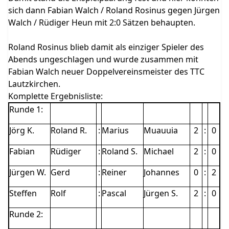
sich dann Fabian Walch / Roland Rosinus gegen Jürgen
Walch / Rüdiger Heun mit 2:0 Sätzen behaupten.
Roland Rosinus blieb damit als einziger Spieler des
Abends ungeschlagen und wurde zusammen mit
Fabian Walch neuer Doppelvereinsmeister des TTC
Lautzkirchen.
Komplette Ergebnisliste:
Runde 1:
Jörg K.
Roland R.
:
Marius
Muauuia
2
:
0
Fabian
Rüdiger
:
Roland S.
Michael
2
:
0
Jürgen W.
Gerd
:
Reiner
Johannes
0
:
2
Steffen
Rolf
:
Pascal
Jürgen S.
2
:
0
Runde 2: