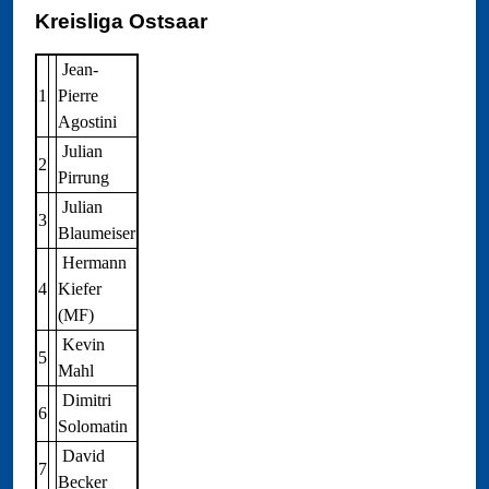
Kreisliga Ostsaar
Jean-
1
Pierre
Agostini
Julian
2
Pirrung
Julian
3
Blaumeiser
Hermann
4
Kiefer
(MF)
Kevin
5
Mahl
Dimitri
6
Solomatin
David
7
Becker