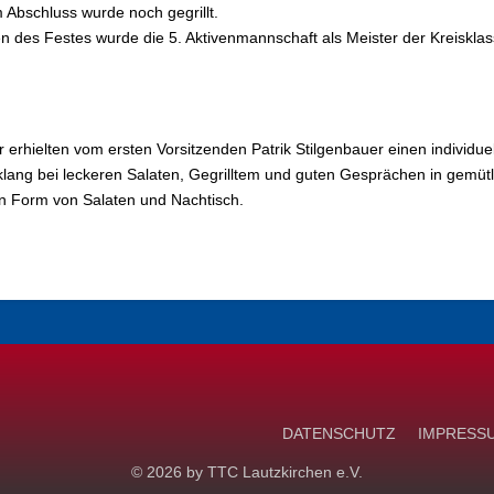
 Abschluss wurde noch gegrillt.
 des Festes wurde die 5. Aktivenmannschaft als Meister der Kreiskla
hielten vom ersten Vorsitzenden Patrik Stilgenbauer einen individuell
 klang bei leckeren Salaten, Gegrilltem und guten Gesprächen in gemüt
in Form von Salaten und Nachtisch.
DATENSCHUTZ
IMPRESS
© 2026 by
TTC Lautzkirchen e.V.