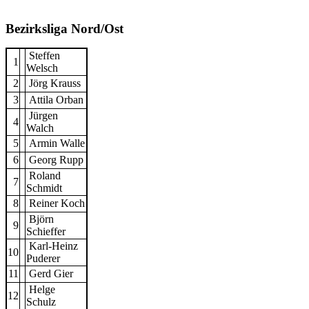
Bezirksliga Nord/Ost
Steffen
1
Welsch
2
Jörg Krauss
3
Attila Orban
Jürgen
4
Walch
5
Armin Walle
6
Georg Rupp
Roland
7
Schmidt
8
Reiner Koch
Björn
9
Schieffer
Karl-Heinz
10
Puderer
11
Gerd Gier
Helge
12
Schulz