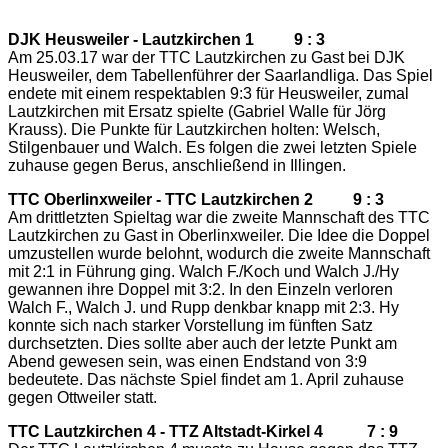
DJK
Heusweiler - Lautzkirchen
1
9 : 3
Am 25.03.17 war der TTC Lautzkirchen zu Gast bei DJK
Heusweiler, dem Tabellenführer der S
aarlandliga
. Das Spiel
endete mit einem respektablen 9:3 für Heusweiler, zumal
Lautzkirchen mit Ersatz spielte (Gabriel Walle für Jörg
Krauss). Die Punkte für Lautzkirchen holten: Welsch,
Stilgenbauer und Walch. Es folgen die zwei letzten Spiele
zuhause gegen Berus, anschließend in Illingen.
TTC Oberlinxweiler
-
TTC Lautzkirchen 2 9 : 3
Am drittletzten Spieltag war die zweite Mannschaft des TTC
Lautzkirchen zu Gast in Oberlinxweiler. Die Idee die Doppel
umzustellen wurde belohnt, wodurch die zweite Mannschaft
mit 2:1 in Führung ging. Walch F./Koch und Walch J./Hy
gewannen ihre Doppel mit 3:2. In den Einzeln verloren
Walch F., Walch J. und Rupp denkbar knapp mit 2:3. Hy
konnte sich nach starker Vorstellung im fünften Satz
durchsetzten. Dies sollte aber auch der letzte Punkt am
Abend gewesen sein, was einen Endstand von 3:9
bedeutete. Das nächste Spiel findet am 1. April zuhause
gegen Ottweiler statt.
TTC Lautzkirchen 4 - TTZ Altstadt-Kirkel 4 7 : 9