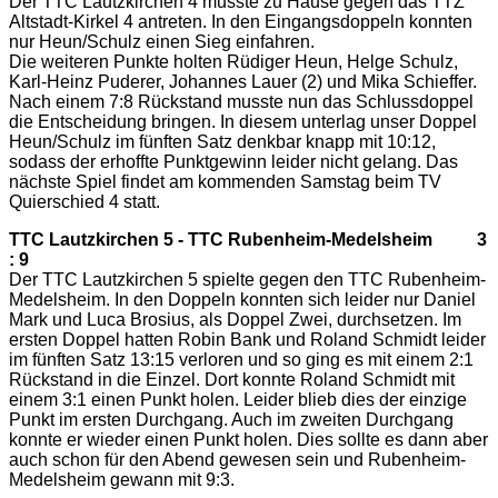
Der TTC Lautzkirchen 4 musste zu Hause gegen das TTZ
Altstadt-Kirkel 4 antreten. In den Eingangsdoppeln konnten
nur Heun/Schulz einen Sieg einfahren.
Die weiteren Punkte holten Rüdiger Heun, Helge Schulz,
Karl-Heinz Puderer, Johannes Lauer (2) und Mika Schieffer.
Nach einem 7:8 Rückstand musste nun das Schlussdoppel
die Entscheidung bringen. In diesem unterlag unser Doppel
Heun/Schulz im fünften Satz denkbar knapp mit 10:12,
sodass der erhoffte Punktgewinn leider nicht gelang. Das
nächste Spiel findet am kommenden Samstag beim TV
Quierschied 4 statt.
TTC Lautzkirchen 5
-
TTC Rubenheim-Medelsheim 3
: 9
Der TTC Lautzkirchen 5 spielte gegen den TTC Rubenheim-
Medelsheim. In den Doppeln konnten sich leider nur Daniel
Mark und Luca Brosius, als Doppel Zwei, durchsetzen. Im
ersten Doppel hatten Robin Bank und Roland Schmidt leider
im fünften Satz 13:15 verloren und so ging es mit einem 2:1
Rückstand in die Einzel. Dort konnte Roland Schmidt mit
einem 3:1 einen Punkt holen. Leider blieb dies der einzige
Punkt im ersten Durchgang. Auch im zweiten Durchgang
konnte er wieder einen Punkt holen. Dies sollte es dann aber
auch schon für den Abend gewesen sein und Rubenheim-
Medelsheim gewann mit 9:3.