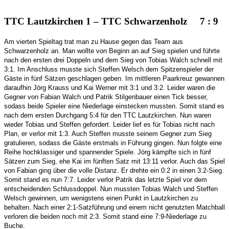
TTC Lautzkirchen 1 – TTC Schwarzenholz 7 : 9
Am vierten Spieltag trat man zu Hause gegen das Team aus
Schwarzenholz an. Man wollte von Beginn an auf Sieg spielen und führte
nach den ersten drei Doppeln und dem Sieg von Tobias Walch schnell mit
3:1. Im Anschluss musste sich Steffen Welsch dem Spitzenspieler der
Gäste in fünf Sätzen geschlagen geben. Im mittleren Paarkreuz gewannen
daraufhin Jörg Krauss und Kai Werner mit 3:1 und 3:2. Leider waren die
Gegner von Fabian Walch und Patrik Stilgenbauer einen Tick besser,
sodass beide Spieler eine Niederlage einstecken mussten. Somit stand es
nach dem ersten Durchgang 5:4 für den TTC Lautzkirchen. Nun waren
wieder Tobias und Steffen gefordert. Leider lief es für Tobias nicht nach
Plan, er verlor mit 1:3. Auch Steffen musste seinem Gegner zum Sieg
gratulieren, sodass die Gäste erstmals in Führung gingen. Nun folgte eine
Reihe hochklassiger und spannender Spiele. Jörg kämpfte sich in fünf
Sätzen zum Sieg, ehe Kai im fünften Satz mit 13:11 verlor. Auch das Spiel
von Fabian ging über die volle Distanz. Er drehte ein 0:2 in einen 3:2-Sieg.
Somit stand es nun 7:7. Leider verlor Patrik das letzte Spiel vor dem
entscheidenden Schlussdoppel. Nun mussten Tobias Walch und Steffen
Welsch gewinnen, um wenigstens einen Punkt in Lautzkirchen zu
behalten. Nach einer 2:1-Satzführung und einem nicht genutzten Matchball
verloren die beiden noch mit 2:3. Somit stand eine 7:9-Niederlage zu
Buche.