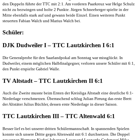
den Doppeln führte der TTC mit 2:1. Am vorderen Paarkreuz war Helge Schulz
nicht zu bezwingen und holte 2 Punkte. Jürgen Schneeberger spielte in der
Mitte ebenfalls stark auf und gewann beide Einzel. Einen weiteren Punkt
steuerten Fabian Walch und Marius Walch bei.
Schüler:
DJK Dudweiler I – TTC Lautzkirchen I 6:1
Die Generalprobe für den Saarlandpokal am Sonntag war missglückt. In
Dudweiler, einem möglichen Halbfinalgegner, verloren unsere Schüler mit 6:1,
den Punkt erspielte Gabriel Walle.
TV Altstadt – TTC Lautzkirchen II 6:1
Auch die Zweite musste beim Ersten der Kreisliga Altstadt eine deutliche 6:1-
Niederlage verschmerzen. Überraschend schlug Julian Pirrung das erste Brett
der Altstäter Julius Büchler, dessen erste Niederlage in dieser Saison.
TTC Lautzkirchen III – TTC Altenwald 6:1
Besser lief es bei unserer dritten Schülermannschaft. In spannenden Spielen
konnte sich unsere Dritte gegen Altenwald mit 6:1 durchsetzen. Die Doppel
gewannen Hermann Kiefer/ Johannes Lauer und Leonardo Grabmayr/ Mika