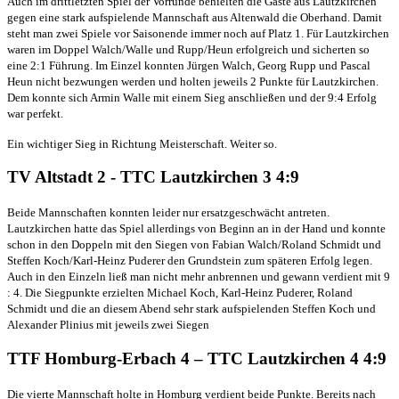
Auch im drittletzten Spiel der Vorrunde behielten die Gäste aus Lautzkirchen
gegen eine stark aufspielende Mannschaft aus Altenwald die Oberhand. Damit
steht man zwei Spiele vor Saisonende immer noch auf Platz 1. Für Lautzkirchen
waren im Doppel Walch/Walle und Rupp/Heun erfolgreich und sicherten so
eine 2:1 Führung. Im Einzel konnten Jürgen Walch, Georg Rupp und Pascal
Heun nicht bezwungen werden und holten jeweils 2 Punkte für Lautzkirchen.
Dem konnte sich Armin Walle mit einem Sieg anschließen und der 9:4 Erfolg
war perfekt.
Ein wichtiger Sieg in Richtung Meisterschaft. Weiter so.
TV Altstadt 2 - TTC Lautzkirchen 3 4:9
Beide Mannschaften konnten leider nur ersatzgeschwächt antreten.
Lautzkirchen hatte das Spiel allerdings von Beginn an in der Hand und konnte
schon in den Doppeln mit den Siegen von Fabian Walch/Roland Schmidt und
Steffen Koch/Karl-Heinz Puderer den Grundstein zum späteren Erfolg legen.
Auch in den Einzeln ließ man nicht mehr anbrennen und gewann verdient mit 9
: 4. Die Siegpunkte erzielten Michael Koch, Karl-Heinz Puderer, Roland
Schmidt und die an diesem Abend sehr stark aufspielenden Steffen Koch und
Alexander Plinius mit jeweils zwei Siegen
TTF Homburg-Erbach 4 – TTC Lautzkirchen 4 4:9
Die vierte Mannschaft holte in Homburg verdient beide Punkte. Bereits nach