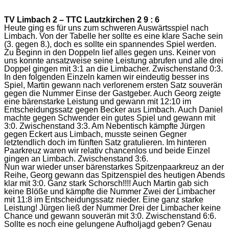
TV Limbach 2 – TTC Lautzkirchen 2 9 : 6
Heute ging es für uns zum schweren Auswärtsspiel nach
Limbach. Von der Tabelle her sollte es eine klare Sache sein
(3. gegen 8.), doch es sollte ein spannendes Spiel werden.
Zu Beginn in den Doppeln lief alles gegen uns. Keiner von
uns konnte ansatzweise seine Leistung abrufen und alle drei
Doppel gingen mit 3:1 an die Limbacher. Zwischenstand 0:3.
In den folgenden Einzeln kamen wir eindeutig besser ins
Spiel, Martin gewann nach verlorenem ersten Satz souverän
gegen die Nummer Einse der Gastgeber. Auch Georg zeigte
eine bärenstarke Leistung und gewann mit 12:10 im
Entscheidungssatz gegen Becker aus Limbach. Auch Daniel
machte gegen Schwender ein gutes Spiel und gewann mit
3:0. Zwischenstand 3:3. Am Nebentisch kämpfte Jürgen
gegen Eckert aus Limbach, musste seinen Gegner
letztendlich doch im fünften Satz gratulieren. Im hinteren
Paarkreuz waren wir relativ chancenlos und beide Einzel
gingen an Limbach. Zwischenstand 3:6.
Nun war wieder unser bärenstarkes Spitzenpaarkreuz an der
Reihe, Georg gewann das Spitzenspiel des heutigen Abends
klar mit 3:0. Ganz stark Schorsch!!!! Auch Martin gab sich
keine Blöße und kämpfte die Nummer Zwei der Limbacher
mit 11:8 im Entscheidungssatz nieder. Eine ganz starke
Leistung! Jürgen ließ der Nummer Drei der Limbacher keine
Chance und gewann souverän mit 3:0. Zwischenstand 6:6.
Sollte es noch eine gelungene Aufholjagd geben? Genau